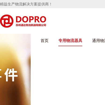
精益生产物流解决方案提供商！
首页
专用物流器具
通用物
好色先生成人污架
乌龟车/平台车
化纤纺织行业
丝车/纺丝车
布车/布匹架
丝箱
钢板箱
化工行业
货架系统