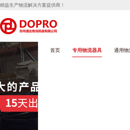
精益生产物流解决方案提供商！
首页
专用物流器具
通用物
好色先生成人污架
乌龟车/平台车
化纤纺织行业
丝车/纺丝车
布车/布匹架
丝箱
钢板箱
化工行业
货架系统