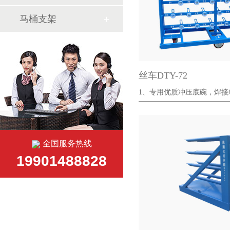
马桶支架
丝车DTY-72
1、专用优质冲压底碗，焊
致性好；···
全国服务热线
19901488828