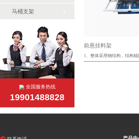
马桶支架
前悬挂料架
1、整体采用钢结构，结构
强，耐冲击···
全国服务热线
19901488828
产品中