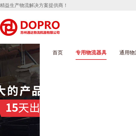
精益生产物流解决方案提供商！
首页
专用物流器具
通用物
好色先生成人污架
乌龟车/平台车
化纤纺织行业
丝车/纺丝车
布车/布匹架
丝箱
钢板箱
化工行业
货架系统