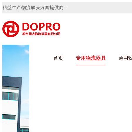
精益生产物流解决方案提供商！
好色先生成人污架
首页
专用物流器具
通用
乌龟车/平台车
化纤纺织行业
丝车/纺丝车
布车/布匹架
丝箱
钢板箱
化工行业
货架系统