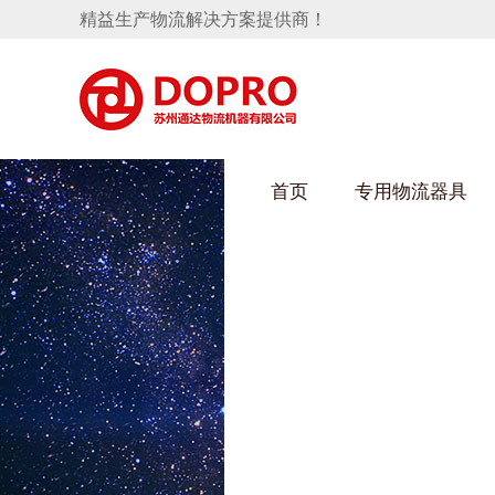
精益生产物流解决方案提供商！
首页
专用物流器具
好色先生TV下载IOS架
隐藏式马桶水箱支架
手推车
汽车行业
变速箱托盘
保险杠料架
发动机料架
轮胎架
冲压件料架
仪表盘料架
网箱
转向机料架
卫浴行业
消声器料架
KD包装箱
悬挂料架
塑料件存放料架
天窗料架
气瓶料架
减震器料架
汽车前端模块料架
前副车架料架
电池周转料架