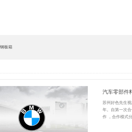
钢板箱
汽车零部件
苏州好色先生视
年。自第
作 ，合作