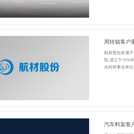
周转箱客户案例
航材股份隶属于
院,成立于1956
央科研事业单位
汽车料架客