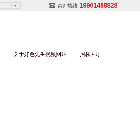
19901488828
咨询热线:
焦
关于好色先生视频网站
招标大厅
好色先生黄色视频下载架
金属零件盒
建筑行业
铝型材架
玻璃架
幕墙架
浴缸托盘
金属托盘
包装行业
猪饲料槽