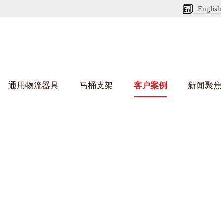
English
通用物流器具
马桶支架
客户案例
新闻聚
好色先生成人污架
乌龟车/平台车
化纤纺织行业
丝车/纺丝车
布车/布匹架
丝箱
钢板箱
化工行业
货架系统