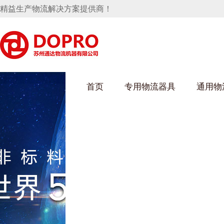
精益生产物流解决方案提供商！
首页
专用物流器具
通用物
好色先生成人污架
乌龟车/平台车
化纤纺织行业
丝车/纺丝车
布车/布匹架
丝箱
钢板箱
化工行业
货架系统