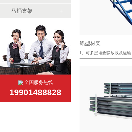
马桶支架
铝型材架
1、可多层堆叠静放以及运输
省存储以···
全国服务热线
19901488828