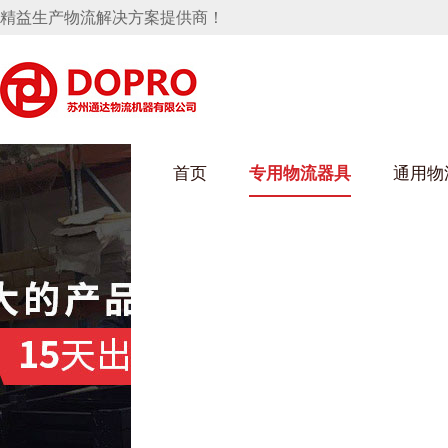
精益生产物流解决方案提供商！
首页
专用物流器具
通用物
好色先生成人污架
乌龟车/平台车
化纤纺织行业
丝车/纺丝车
布车/布匹架
丝箱
钢板箱
化工行业
货架系统