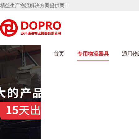
精益生产物流解决方案提供商！
首页
专用物流器具
通用物
好色先生成人污架
乌龟车/平台车
化纤纺织行业
丝车/纺丝车
布车/布匹架
丝箱
钢板箱
化工行业
货架系统