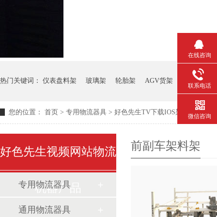
在线咨询
热门关键词：
仪表盘料架
玻璃架
轮胎架
AGV货架
钢板箱
联系电话
您的位置：
首页
>
专用物流器具
>
好色先生TV下载IOS架
>
前副车架
微信咨询
前副车架料架
好色先生视频网站物流
专用物流器具
机器产品
通用物流器具