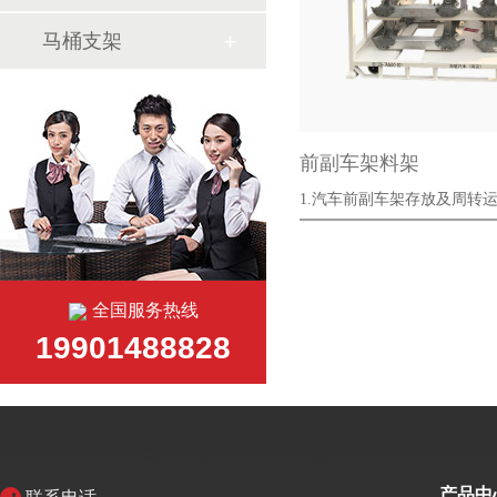
马桶支架
前副车架料架
1.汽车前副车架存放及周转运输
···
全国服务热线
19901488828
产品中