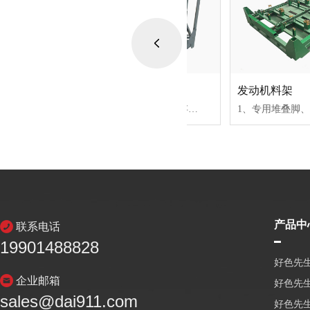
发动机料架
发动机料架
用设计
1、专用堆叠脚、可折叠存放，节···
产品中
联系电话
19901488828
好色先生
企业邮箱
好色先
sales@dai911.com
好色先