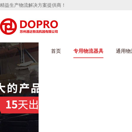
精益生产物流解决方案提供商！
首页
专用物流器具
通用物
好色先生成人污架
乌龟车/平台车
化纤纺织行业
丝车/纺丝车
布车/布匹架
丝箱
钢板箱
化工行业
货架系统